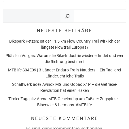
Such
NEUESTE BEITRÄGE
Bikepark Petzen: Ist der 11,5 km Flow Country Trail wirklich der
längste Flowtrail Europas?
Plötzlich Vollgas: Warum die Bike-Industrie wieder erfindet und wer
die Richtung bestimmt
MTBlife S04E09 | 3-Länder Enduro Trails Nauders – Ein Tag, drei
Länder, ehrliche Trails
Schaltwerk ade? Avinox MG und Gobao X1P – die Getriebe-
Revolution hat einen Haken
Tiroler Zugspitz Arena MTB Geheimtipp am Fuß der Zugspitze –
Biberwier & Lermoos #MTBlife
NEUESTE KOMMENTARE
Es sind keine Kommentare vorhanden.