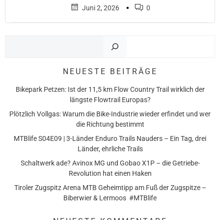
▪
Juni 2, 2026
0
Such
NEUESTE BEITRÄGE
Bikepark Petzen: Ist der 11,5 km Flow Country Trail wirklich der
längste Flowtrail Europas?
Plötzlich Vollgas: Warum die Bike-Industrie wieder erfindet und wer
die Richtung bestimmt
MTBlife S04E09 | 3-Länder Enduro Trails Nauders – Ein Tag, drei
Länder, ehrliche Trails
Schaltwerk ade? Avinox MG und Gobao X1P – die Getriebe-
Revolution hat einen Haken
Tiroler Zugspitz Arena MTB Geheimtipp am Fuß der Zugspitze –
Biberwier & Lermoos #MTBlife