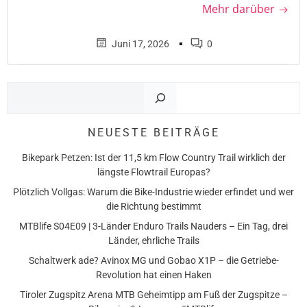
Mehr darüber
▪
Juni 17, 2026
0
Such
NEUESTE BEITRÄGE
Bikepark Petzen: Ist der 11,5 km Flow Country Trail wirklich der
längste Flowtrail Europas?
Plötzlich Vollgas: Warum die Bike-Industrie wieder erfindet und wer
die Richtung bestimmt
MTBlife S04E09 | 3-Länder Enduro Trails Nauders – Ein Tag, drei
Länder, ehrliche Trails
Schaltwerk ade? Avinox MG und Gobao X1P – die Getriebe-
Revolution hat einen Haken
Tiroler Zugspitz Arena MTB Geheimtipp am Fuß der Zugspitze –