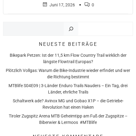
▪
Juni 17, 2026
0
Such
NEUESTE BEITRÄGE
Bikepark Petzen: Ist der 11,5 km Flow Country Trail wirklich der
längste Flowtrail Europas?
Plötzlich Vollgas: Warum die Bike-Industrie wieder erfindet und wer
die Richtung bestimmt
MTBlife S04E09 | 3-Länder Enduro Trails Nauders – Ein Tag, drei
Länder, ehrliche Trails
Schaltwerk ade? Avinox MG und Gobao X1P – die Getriebe-
Revolution hat einen Haken
Tiroler Zugspitz Arena MTB Geheimtipp am Fuß der Zugspitze –
Biberwier & Lermoos #MTBlife