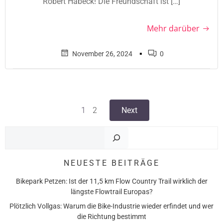
Robert Habeck! Die Freundschaft ist […]
Mehr darüber
▪
November 26, 2024
0
Posts
Posts
Page
Page
1
2
Next
navigation
navigation
Such
NEUESTE BEITRÄGE
Bikepark Petzen: Ist der 11,5 km Flow Country Trail wirklich der
längste Flowtrail Europas?
Plötzlich Vollgas: Warum die Bike-Industrie wieder erfindet und wer
die Richtung bestimmt