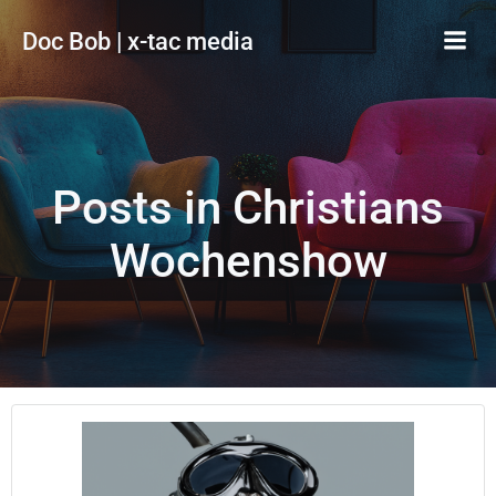
Zum
Doc Bob | x-tac media
Inhalt
springen
Posts in Christians
Wochenshow